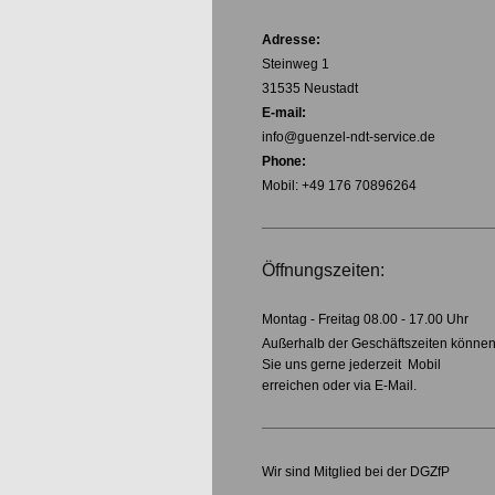
Adresse:
Steinweg 1
31535 Neustadt
E-mail:
info@guenzel-ndt-service.de
Phone:
Mobil: +49 176 70896264
Öffnungszeiten:
Montag - Freitag 08.00 - 17.00 Uhr
Außerhalb der Geschäftszeiten könne
Sie uns gerne jederzeit Mobil
erreichen oder via E-Mail.
Wir sind Mitglied bei der DGZfP