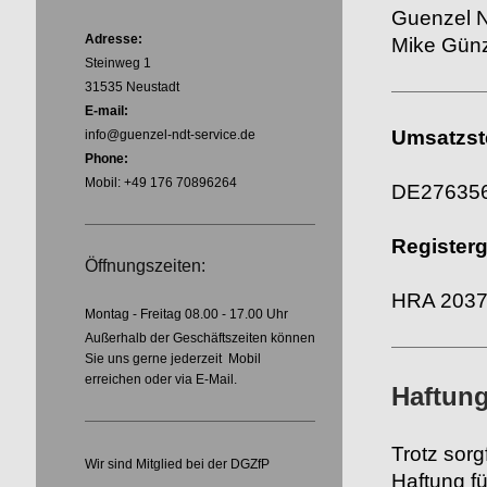
Guenzel N
Adresse:
Mike Gün
Steinweg 1
31535 Neustadt
E-mail:
Umsatzst
info@guenzel-ndt-service.de
Phone:
Mobil: +49 176 70896264
DE27635
Registerg
Öffnungszeiten:
HRA 203
Montag - Freitag 08.00 - 17.00 Uhr
Außerhalb der Geschäftszeiten können
Sie uns gerne jederzeit Mobil
erreichen oder via E-Mail.
Haftun
Trotz sorg
Wir sind Mitglied bei der DGZfP
Haftung fü