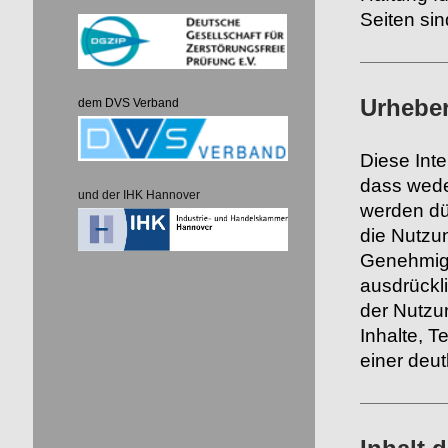
Seiten sin
Urhebe
dem DVS Verband
Diese Inte
dass weder
und der IHK Hannover
werden dü
die Nutzu
Genehmigu
ausdrückli
der Nutzun
Inhalte, T
einer deu