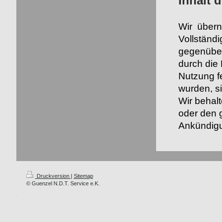
Inhalt 
Wir überne
Vollständ
gegenüber 
durch die 
Nutzung fe
wurden, s
Wir behal
oder den 
Ankündigu
Druckversion
|
Sitemap
© Guenzel N.D.T. Service e.K.